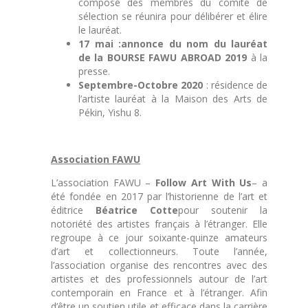
composé des membres du comité de
sélection se réunira pour délibérer et élire
le lauréat.
17 mai :
annonce du nom du lauréat
de la BOURSE FAWU ABROAD 2019
à la
presse.
Septembre-Octobre 2020
: résidence de
l’artiste lauréat à la Maison des Arts de
Pékin, Yishu 8.
Association FAWU
L’association FAWU –
Follow Art With Us
– a
été fondée en 2017 par l’historienne de l’art et
éditrice
Béatrice Cotte
pour soutenir la
notoriété des artistes français à l’étranger. Elle
regroupe à ce jour soixante-quinze amateurs
d’art et collectionneurs. Toute l’année,
l’association organise des rencontres avec des
artistes et des professionnels autour de l’art
contemporain en France et à l’étranger. Afin
d’être un soutien utile et efficace dans la carrière