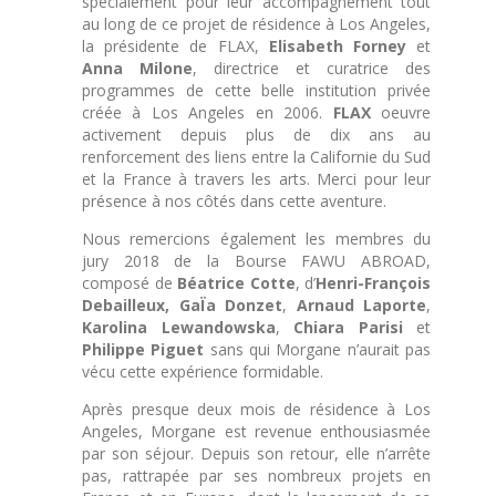
spécialement pour leur accompagnement tout
au long de ce projet de résidence à Los Angeles,
la présidente de FLAX,
Elisabeth Forney
et
Anna Milone
, directrice et curatrice des
programmes de cette belle institution privée
créée à Los Angeles en 2006.
FLAX
oeuvre
activement depuis plus de dix ans au
renforcement des liens entre la Californie du Sud
et la France à travers les arts. Merci pour leur
présence à nos côtés dans cette aventure.
Nous remercions également les membres du
jury 2018 de la Bourse FAWU ABROAD,
composé de
Béatrice Cotte
, d’
Henri-François
Debailleux,
GaÏa Donzet
,
Arnaud Laporte
,
Karolina Lewandowska
,
Chiara Parisi
et
Philippe Piguet
sans qui Morgane n’aurait pas
vécu cette expérience formidable.
Après presque deux mois de résidence à Los
Angeles, Morgane est revenue enthousiasmée
par son séjour. Depuis son retour, elle n’arrête
pas, rattrapée par ses nombreux projets en