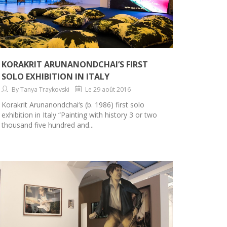
KORAKRIT ARUNANONDCHAI’S FIRST
SOLO EXHIBITION IN ITALY
By Tanya Traykovski
Le 29 août 2016
Korakrit Arunanondchai‘s (b. 1986) first solo
exhibition in Italy “Painting with history 3 or two
thousand five hundred and...