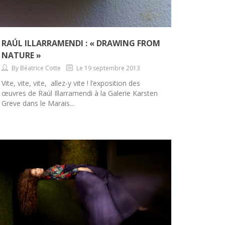
RAÚL ILLARRAMENDI : « DRAWING FROM
NATURE »
By Béatrice Cotte
Le 19 septembre 2013
Vite, vite, vite, allez-y vite ! l’exposition des
œuvres de Raúl Illarramendi à la Galerie Karsten
Greve dans le Marais...