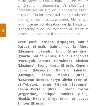
Mallet-Stevens. L’exposition, intitulée
Politics
of Dreams – Manœuvres de L’équilibre :
Iberoamérica au sein de la Fondation Otazu
,
regroupe à la fois des installations, sculptures,
photographies, dessins, et vidéos. Elle marque
la cinquième collaboration de la Fondation
Hippocrène avec une fondation ou structure
privée et européenne d’art contemporain.
Avec Jordi Bernadó (Espagne), Marilá
Dardot (Brésil), Gabriel de la Mora
(Mexique), Leandro Erlich (Argentine),
Ignacio Gatica (Chili), Dalila Gonçalves
(Portugal), Arturo Hernández Alcázar
(Mexique), Bruno Kurru (Brésil), Ximena
Labra (Mexique), Daniela Libertad
(Mexique), Fabio Morais (Brésil),
Nazareno (Brésil), Karyn Olivier (Trinité-
et-Tobago), Jaime Pitarch (Espagne),
Celina Portella (Brésil), Liliana Porter
(Argentine), Enrique Ramirez (Chili),
Nicolás Robbio (Argentine), et Lucas
Simoes (Brésil).