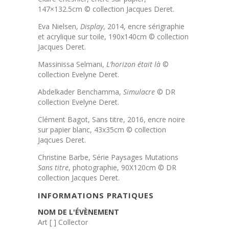
147×132.5cm © collection Jacques Deret.
Eva Nielsen,
Display
, 2014, encre sérigraphie
et acrylique sur toile, 190x140cm © collection
Jacques Deret.
Massinissa Selmani,
L’horizon était là
©
collection Evelyne Deret.
Abdelkader Benchamma,
Simulacre
© DR
collection Evelyne Deret.
Clément Bagot, Sans titre, 2016, encre noire
sur papier blanc, 43x35cm © collection
Jaqcues Deret.
Christine Barbe, Série Paysages Mutations
Sans titre
, photographie, 90X120cm © DR
collection Jacques Deret.
INFORMATIONS PRATIQUES
NOM DE L'ÉVÈNEMENT
Art [ ] Collector