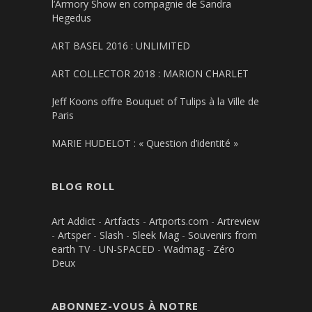
l’Armory Show en compagnie de Sandra
Hegedus
ART BASEL 2016 : UNLIMITED
ART COLLECTOR 2018 : MARION CHARLET
Jeff Koons offre Bouquet of Tulips à la Ville de
Paris
MARIE HUDELOT : « Question d’identité »
BLOG ROLL
Art Addict
-
Artfacts
-
Artports.com
-
Artreview
-
Artsper
-
Slash
-
Sleek Mag
-
Souvenirs from
earth TV
-
UN-SPACED
-
Wadmag
-
Zéro
Deux
ABONNEZ-VOUS À NOTRE