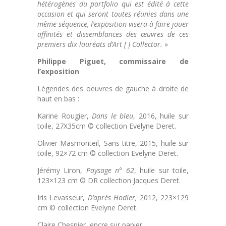
hétérogènes du portfolio qui est édité à cette
occasion et qui seront toutes réunies dans une
même séquence, l’exposition visera à faire jouer
affinités et dissemblances des œuvres de ces
premiers dix lauréats d’Art [ ] Collector.
»
Philippe Piguet, commissaire de
l’exposition
Légendes des oeuvres de gauche à droite de
haut en bas :
Karine Rougier,
Dans le bleu
, 2016, huile sur
toile, 27X35cm © collection Evelyne Deret.
Olivier Masmonteil, Sans titre, 2015, huile sur
toile, 92×72 cm © collection Evelyne Deret.
Jérémy Liron,
Paysage n° 62
, huile sur toile,
123×123 cm © DR collection Jacques Deret.
Iris Levasseur,
D’après Hodler,
2012, 223×129
cm © collection Evelyne Deret.
Claire Chesnier, encre sur papier,