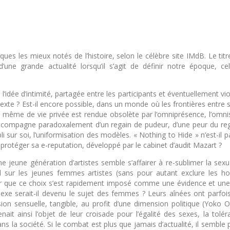
ques les mieux notés de l’histoire, selon le célèbre site IMdB. Le tit
ne grande actualité lorsqu’il s’agit de définir notre époque, cel
é à l’idée d’intimité, partagée entre les participants et éventuellement vi
exte ? Est-il encore possible, dans un monde où les frontières entre 
on même de vie privée est rendue obsolète par l’omniprésence, l’omni
’accompagne paradoxalement d’un regain de pudeur, d’une peur du re
pli sur soi, l’uniformisation des modèles. « Nothing to Hide » n’est-il p
protéger sa e-reputation, développé par le cabinet d’audit Mazart ?
eune génération d’artistes semble s’affairer à re-sublimer la sexual
d sur les jeunes femmes artistes (sans pour autant exclure les 
er que ce choix s’est rapidement imposé comme une évidence et une 
exe serait-il devenu le sujet des femmes ? Leurs aînées ont parfois 
sion sensuelle, tangible, au profit d’une dimension politique (Yoko 
enait ainsi l’objet de leur croisade pour l’égalité des sexes, la tolé
 la société. Si le combat est plus que jamais d’actualité, il semble 