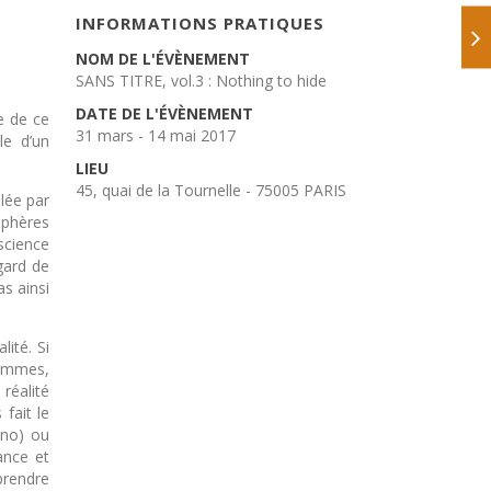
INFORMATIONS PRATIQUES
NOM DE L'ÉVÈNEMENT
SANS TITRE, vol.3 : Nothing to hide
DATE DE L'ÉVÈNEMENT
re de ce
31 mars - 14 mai 2017
le d’un
LIEU
45, quai de la Tournelle - 75005 PARIS
olée par
sphères
science
gard de
as ainsi
ité. Si
hommes,
réalité
fait le
Ono) ou
rance et
prendre