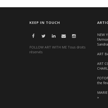
KEEP IN TOUCH
ARTI
NEW YO
l’Armo
Sandr
FOLLOW ART WITH ME Tous droits
réservés
ART B
ART C
CHARL
FOTOFE
the fev
MARIE 
»