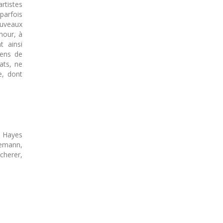
rtistes
parfois
ouveaux
mour, à
t ainsi
yens de
ats, ne
e, dont
e Hayes
nemann,
cherer,