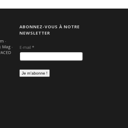
ABONNEZ-VOUS À NOTRE
NEWSLETTER
om
-
k Mag
-
E-mail
*
PACED