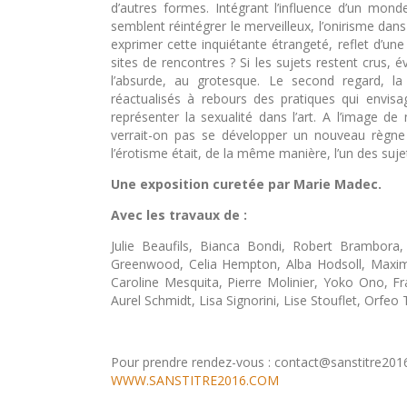
d’autres formes. Intégrant l’influence d’un monde 
semblent réintégrer le merveilleux, l’onirisme dan
exprimer cette inquiétante étrangeté, reflet d’u
sites de rencontres ? Si les sujets restent crus, 
l’absurde, au grotesque. Le second regard, la 
réactualisés à rebours des pratiques qui env
représenter la sexualité dans l’art. A l’image d
verrait-on pas se développer un nouveau règne 
l’érotisme était, de la même manière, l’un des suje
Une exposition curetée par Marie Madec.
Avec les travaux de :
Julie Beaufils, Bianca Bondi, Robert Brambora, 
Greenwood, Celia Hempton, Alba Hodsoll, Maximi
Caroline Mesquita, Pierre Molinier, Yoko Ono, Fr
Aurel Schmidt, Lisa Signorini, Lise Stouflet, Orfeo 
Pour prendre rendez-vous : contact@sanstitre20
WWW.SANSTITRE2016.COM