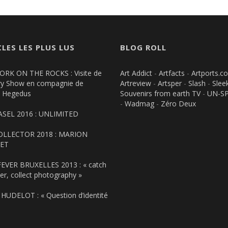
CLES LES PLUS LUS
BLOG ROLL
RK ON THE ROCKS : Visite de
Art Addict
-
Artfacts
-
Artports.c
ry Show en compagnie de
Artreview
-
Artsper
-
Slash
-
Slee
a Hegedus
Souvenirs from earth TV
-
UN-S
-
Wadmag
-
Zéro Deux
ASEL 2016 : UNLIMITED
OLLECTOR 2018 : MARION
ET
VER BRUXELLES 2013 : « catch
er, collect photography »
HUDELOT : « Question d’identité