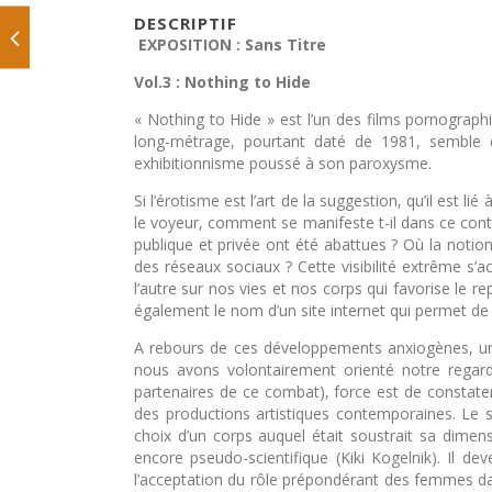
DESCRIPTIF
EXPOSITION : Sans Titre
Vol.3 : Nothing to Hide
« Nothing to Hide » est l’un des films pornographi
long-métrage, pourtant daté de 1981, semble d’u
exhibitionnisme poussé à son paroxysme.
Si l’érotisme est l’art de la suggestion, qu’il est li
le voyeur, comment se manifeste t-il dans ce cont
publique et privée ont été abattues ? Où la noti
des réseaux sociaux ? Cette visibilité extrême s
l’autre sur nos vies et nos corps qui favorise le re
également le nom d’un site internet qui permet de 
A rebours de ces développements anxiogènes, une j
nous avons volontairement orienté notre regar
partenaires de ce combat), force est de constat
des productions artistiques contemporaines. Le s
choix d’un corps auquel était soustrait sa dimen
encore pseudo-scientifique (Kiki Kogelnik). Il dev
l’acceptation du rôle prépondérant des femmes dans