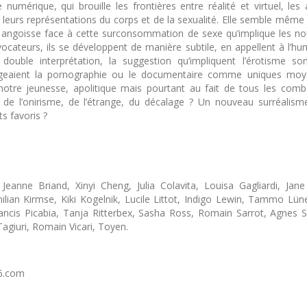
numérique, qui brouille les frontières entre réalité et virtuel, les a
s leurs représentations du corps et de la sexualité. Elle semble même 
ne angoisse face à cette surconsommation de sexe qu’implique les n
évocateurs, ils se développent de manière subtile, en appellent à l’hu
double interprétation, la suggestion qu’impliquent l’érotisme son
isageaient la pornographie ou le documentaire comme uniques mo
e notre jeunesse, apolitique mais pourtant au fait de tous les comb
de l’onirisme, de l’étrange, du décalage ? Un nouveau surréalism
ts favoris ?
Jeanne Briand, Xinyi Cheng, Julia Colavita, Louisa Gagliardi, Jan
lian Kirmse, Kiki Kogelnik, Lucile Littot, Indigo Lewin, Tammo Lü
ancis Picabia, Tanja Ritterbex, Sasha Ross, Romain Sarrot, Agnes S
Tagiuri, Romain Vicari, Toyen.
16.com